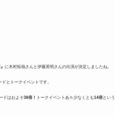
2』
に木村拓哉さんと伊藤英明さんの出演が決定しましたね。
ードとトークイベントです。
ードはおよそ
38倍
！
トークイベントあｈ少なくとも
14倍
という