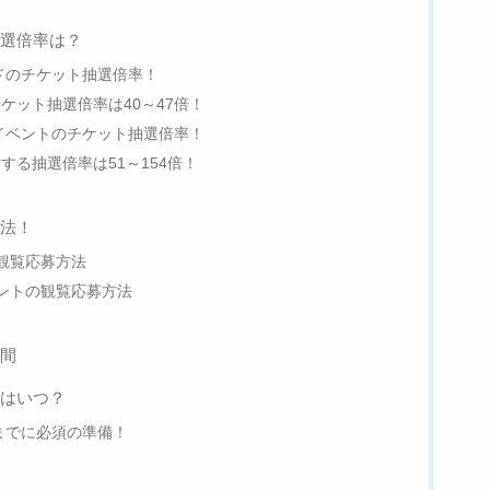
抽選倍率は？
ードのチケット抽選倍率！
ケット抽選倍率は40～47倍！
クイベントのチケット抽選倍率！
る抽選倍率は51～154倍！
方法！
の観覧応募方法
ベントの観覧応募方法
期間
日はいつ？
表までに必須の準備！