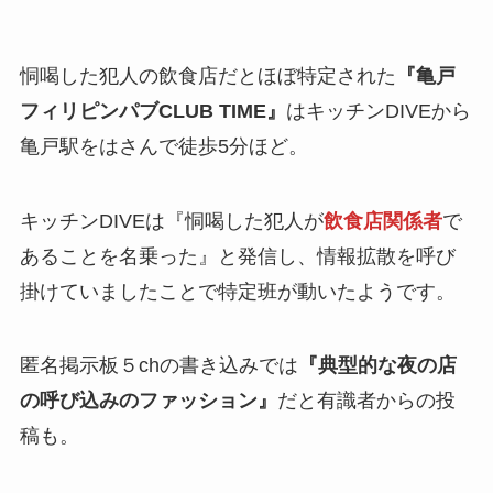
恫喝した犯人の飲食店だとほぼ特定された
『亀戸
フィリピンパブCLUB TIME』
はキッチンDIVEから
亀戸駅をはさんで徒歩5分ほど。
キッチンDIVEは
『恫喝した犯人が
飲食店関係者
で
あることを名乗った』
と発信し、情報拡散を呼び
掛けていましたことで特定班が動いたようです。
匿名掲示板５chの書き込みでは
『典型的な夜の店
の呼び込みのファッション』
だと有識者からの投
稿も。