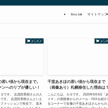
llms.txt
サイトマップ
エンタメ
エン
の若い頃から現在まで。
千堂あきほの若い頃から現在まで
ァンへのリプが優しい！
（画像あり）札幌移住した理由は
ヨです。 志茂田景樹さんの人
こんにちは、カヨです。 2020年9月4日「
です。 志茂田景樹さんといえ
イチ」の視聴者からのメール・FAXを紹介
ファッションで有名で、 直木
るコーナーで女優の千堂あきほさんからの