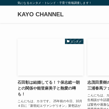
気になるエンタメ・トレンド・子育て情報調査します！
KAYO CHANNEL
エンタメ
石田彰は結婚してる！？保志総一朗
志茂田景樹
との関係や能登麻美子と熱愛の噂
三浦春馬フ
も！
こんにちは、カ
生相談が今話題
こんにちは、カヨです。 25年前の今日、10月
ば髪色や過激な
４日に「新世紀エヴァンゲリオン」第壱話が