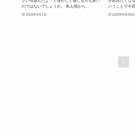
さい頃遊んだよ！と懐かしく感じる方も多い
が飲みたくなる
のではないでしょうか。 私も指から...
いうことで今回
2020年9月1日
2020年8月30日
1
..