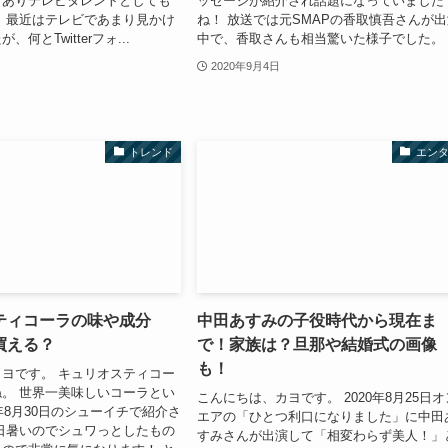
もありテレビタレントとしても
ッセージが紹介され話題になっていました
 最近はテレビであまり見かけ
ね！ 放送では元SMAPの香取慎吾さんが
何とTwitterフォ...
中で、香取さんも相当驚いた様子でした。 .
2020年9月4日
トレンド
エン
ティコーラの味や成分
中田あすみの子役時代から現在ま
買える？
で！家族は？旦那や結婚式の画像
も！
ヨです。 キュリオスティコー
。 世界一美味しいコーラとい
こんにちは、カヨです。 2020年8月25日オ
0年8月30日のシューイチで紹介さ
エアの「ひとつ利口になりました」に中田
日暑いのでシュワっとしたもの
すみさんが出演して「相変わらず美人！」