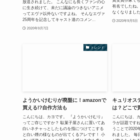
賞受賞作家で
放送されました。 こんなにも長くファンの心
有名でしたね。
に生き続けて、未だに議論のつきないアニメ
なくなりましたが、
ってエヴァ以外ないですよね。 そんなエヴァ
25周年を記念してキャスト達のコメン...
2020年9月5日
2020年9月7日
トレンド
ようかいけむりが廃盤に！amazonで
キュリオス
買える!?自作方法も
は？どこで
こんにちは、カヨです。 『ようかいけむり』
こんにちは、カ
ってご存じですか？ 駄菓子屋さんに置いてあ
ラが話題ですね
白いネチャっとしたものを指につけてこする
うことで202
と白い煙の様なものが出てくるアレです！ 小
れました。 毎