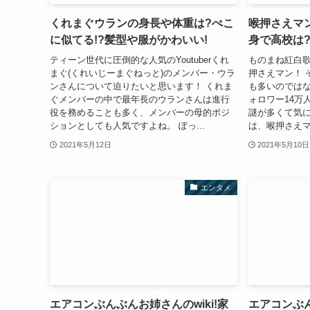
くれまぐウランの身長や体重は?ぺこ
喉押さえマ
に似てる!?髪型や服がかわいい!
身で高校は?
ティーン世代に圧倒的な人気のYoutuberくれ
ものまね紅白
まぐ(くれいじーまぐねっと)のメンバー・ウラ
押さえマン！ 
ンさんについて迫りたいと思います！ くれま
も多いのではない
ぐメンバーの中で最年長のウランさんは進行
ォロワー14万
役を務めることも多く、メンバーの母的ポジ
謎が多くて気に
ションとしても人気ですよね。 ぽっ...
は、喉押さえマン
2021年5月12日
2021年5月10日
エンタメ
エアコンぶんぶんお姉さんのwiki!家
エアコンぶ