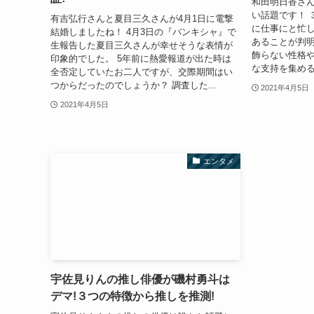
和田明日香さ
い話題です！ 
有吉弘行さんと夏目三久さんが4月1日に電撃
に仕事にと忙
結婚しましたね！ 4月3日の『バンキシャ』で
あることが判明
生報告した夏目三久さんが幸せそうな表情が
飾らない性格
印象的でした。 5年前に熱愛報道が出た時は
な支持を集める
全否定していたお二人ですが、交際期間はい
つからだったのでしょうか？ 調査した...
2021年4月5日
2021年4月5日
エンタメ
宇佐見りんの推し俳優が磯村勇斗は
デマ!３つの特徴から推しを推測!