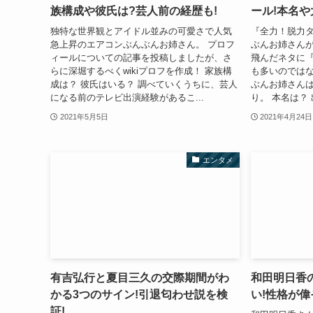
族構成や彼氏は?芸人前の経歴も!
ール!本名や
独特な世界観とアイドル並みの可愛さで人気
『全力！脱力
急上昇のエアコンぶんぶんお姉さん。 プロフ
ぶんお姉さんが
ィールについての記事を投稿しましたが、さ
飛んだネタに
らに深堀するべくwikiプロフを作成！ 家族構
も多いのではな
成は？ 彼氏はいる？ 調べていくうちに、芸人
ぶんお姉さんは
になる前のテレビ出演経験があるこ...
り。 本名は？ 
2021年5月5日
2021年4月24日
エンタメ
有吉弘行と夏目三久の交際期間がわ
和田明日香
かる3つのサイン!引退匂わせ説を検
い!性格が
証!