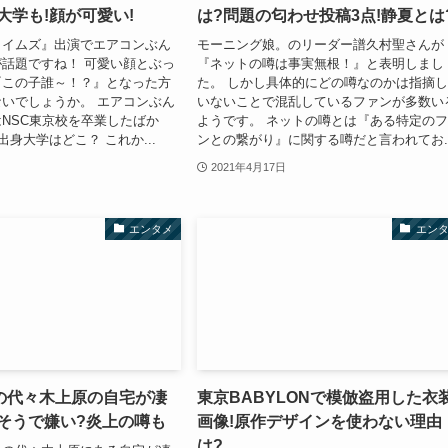
大学も!顔が可愛い!
は?問題の匂わせ投稿3点!静夏とは
タイムズ』出演でエアコンぶん
モーニング娘。のリーダー譜久村聖さんが
話題ですね！ 可愛い顔とぶっ
『ネットの噂は事実無根！』と表明しまし
『この子誰～！？』となった方
た。 しかし具体的にどの噂なのかは指摘
いでしょうか。 エアコンぶん
いないことで混乱しているファンが多数い
NSC東京校を卒業したばか
ようです。 ネットの噂とは『ある特定の
出身大学はどこ？ これか...
ンとの繋がり』に関する噂だと言われてお..
2021年4月17日
エンタメ
エン
の代々木上原の自宅が凄
東京BABYLONで模倣盗用した衣
偉そうで嫌い?炎上の噂も
画像!原作デザインを使わない理由
は?