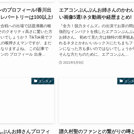
ンのプロフィール!香川出
エアコンぶんぶんお姉さんのかわ
レパートリーは100以上!
い画像5選!ネタ動画や経歴まとめ
歌合戦への出場で話題沸騰の喉
『全力！脱力タイムズ』の出演でお茶の間
そのクオリティ高さに驚いた方
強烈なインパクトを残したエアコンぶんぶ
でしょうか？ TikTok発でフ
お姉さん。 初めて見た方は独特の世界観
人の喉押さえマンですが、まだ
れるネタとかわいいルックスにたちまちフ
なりますよね。 この記事で
ンになった方も多いのではないでしょうか!
の プロフィール 出身...
そんな方たちのために、エアコンぶん...
2021年5月9日
エンタメ
エン
んぶんお姉さんプロフィ
譜久村聖のファンとの繋がりの噂