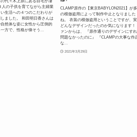
んの代々木上原にある自宅が凄
３人の子供を育てながら主婦業
CLAMP原作の【東京BABYLON2021】が
しい生活への４つのこだわりが
の模倣盗用によって制作中止となりました
しました。 和田明日香さんは
ね。 衣装の模倣盗用ということですが、
や自然体な姿に女性から圧倒的
どんなデザインだったのか気になります！
一方で、性格が偉そう...
ァンからは、 『原作通りのデザインにす
問題なかったのに』 『CLAMPの大事な作
な...
2021年3月29日